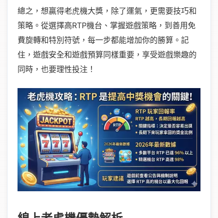
總之，想贏得老虎機大獎，除了運氣，更需要技巧和
策略。從選擇高RTP機台、掌握遊戲策略，到善用免
費旋轉和特別符號，每一步都能增加你的勝算。記
住，遊戲安全和遊戲預算同樣重要，享受遊戲樂趣的
同時，也要理性投注！