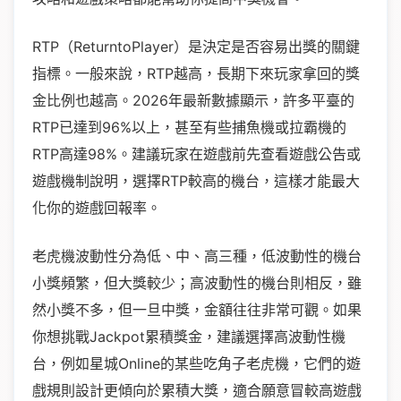
RTP（ReturntoPlayer）是決定是否容易出獎的關鍵
指標。一般來說，RTP越高，長期下來玩家拿回的獎
金比例也越高。2026年最新數據顯示，許多平臺的
RTP已達到96%以上，甚至有些捕魚機或拉霸機的
RTP高達98%。建議玩家在遊戲前先查看遊戲公告或
遊戲機制說明，選擇RTP較高的機台，這樣才能最大
化你的遊戲回報率。
老虎機波動性分為低、中、高三種，低波動性的機台
小獎頻繁，但大獎較少；高波動性的機台則相反，雖
然小獎不多，但一旦中獎，金額往往非常可觀。如果
你想挑戰Jackpot累積獎金，建議選擇高波動性機
台，例如星城Online的某些吃角子老虎機，它們的遊
戲規則設計更傾向於累積大獎，適合願意冒較高遊戲