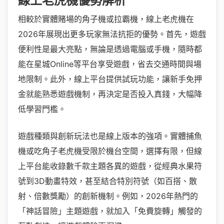
線上老虎機優勢解析
相較於實體賭場的角子機或拉霸機，線上老虎機在
2026年展現出更多玩家無法抗拒的優勢。首先，遊戲
便利性是最大亮點，無論是透過電腦或手機，隨時都
能在星城Online等平台享受遊戲，省去交通時間與場
地限制。此外，線上平台提供試玩功能，讓新手免押
金就能熟悉遊戲機制，再決定是否投入真錢，大幅降
低學習門檻。
遊戲種類與創新玩法也是線上版本的強項。實體捕魚
機或吃角子老虎機受限於機台空間，選擇有限，但線
上平台能收錄數千款主題各異的遊戲，從經典水果符
號到3D動畫特效，甚至結合特別符號（如百搭、散
射、倍數獎勵）的創新機制。例如，2026年熱門的
「神話冒險」主題遊戲，就加入「免費旋轉」觸發的