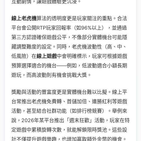
互動劇情，讓遊戲體驗更沉浸。
線上老虎機
算法的透明度更是玩家關注的重點。合法
平台會公開RTP玩家回報率（如96%以上），並通過
第三方認證確保遊戲公平，不像部分實體機台可能隱
藏調整難度的設定。同時，老虎機波動性（高、中、
低風險）在
線上遊戲
中會明確標示，玩家可根據遊戲
預算選擇適合的機台——例如，低波動適合小額長期
遊玩，而高波動則有機會挑戰大獎。
獎勵與活動的豐富度更是實體機台難以比擬。線上平
台常推出老虎機免費轉、首儲加倍、連勝紅利等遊戲
活動，甚至結合社群功能（如排行榜競賽）。舉例來
說，2026年某平台推出「週末狂歡」活動，玩家在特
定遊戲中累積旋轉次數，就能解鎖限時獎池。這些設
計不僅提升遊戲樂趣，也增加贏取額外金幣的機會。