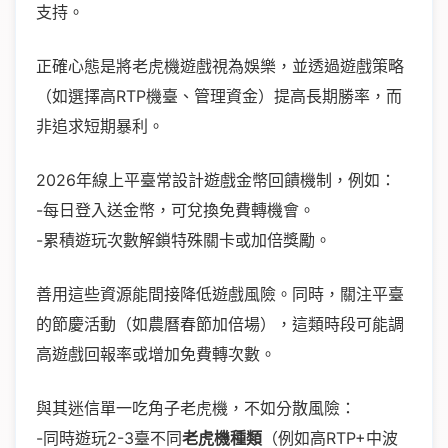
支持。
正確心態是將老虎機遊戲視為娛樂，並透過遊戲策略
（如選擇高RTP機臺、管理資金）提高長期勝率，而
非追求短期暴利。
2026年線上平臺常設計遊戲金幣回饋機制，例如：
-每日登入送金幣，可兌換免費轉機會。
-累積遊玩次數解鎖特殊關卡或加倍獎勵。
善用這些資源能間接降低遊戲風險。同時，關注平臺
的節慶活動（如農曆春節加倍場），這類時段可能調
高遊戲回報率或增加免費轉次數。
與其迷信單一吃角子老虎機，不如分散風險：
-同時遊玩2-3臺不同
老虎機種類
（例如高RTP+中波