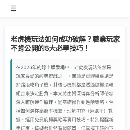
☰
老虎機玩法如何成功破解？職業玩家
不肯公開的5大必學技巧！
在2026年的線上
娛樂場
中，老虎機玩法依然是
玩家最愛的經典遊戲之一。無論是實體機臺還是
網路版吃角子機，其核心機制都是透過隨機滾輪
組合來決定勝負。本文將由資深博弈分析師帶您
深入瞭解運作原理，從基礎操作到進階策略，包
括如何選擇高賠率機臺、理解RTP（返還率）數
據、運用免費旋轉獎勵等實用技巧。特別提醒新
手玩家，這遊戲雖然看似簡單，但掌握正確的下