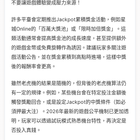
不要讓遊戲體驗變成壓力來源！
許多平臺會定期推出Jackpot累積獎金活動，例如星
城Online的「百萬大獎池」或「限時加倍獎金」。這
類活動通常會提高獎金池的成長速度，甚至提供額外
的遊戲金幣或免費旋轉作為誘因。建議玩家多關注遊
戲活動公告，並在獎金累積到高點時進場，這樣中獎
後的報酬率會更高。
雖然老虎機的結果是隨機的，但背後的老虎機算法仍
有一定的規律。例如，某些機台會在特定投注金額後
觸發獎勵回合，或是設定Jackpot的中獎條件（如必
須押最大注）。2026年最新的遊戲公平機制已更加透
明，玩家可以透過試玩模式熟悉機台特性，再決定是
否投入真錢。