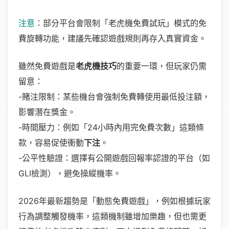
注意
：部分平台會限制「老虎機免費試玩」模式的免
費旋轉功能，建議先確認遊戲規則再存入真實資金。
雖然免費遊戲是
老虎機技巧
的重要一環，但玩家仍需
留意：
-賭注限制：某些機台會強制免費轉使用最低投注額，
影響潛在獎金。
-時間壓力：例如「24小時內用完免費次數」這類條
款，容易促使衝動
下注
。
-公平性驗證：選擇有公開遊戲回報率認證的平台（如
GLI檢測），避免操縱機率。
2026年最新趨勢是「動態免費遊戲」，例如根據玩家
行為調整觸發機率，這類機制雖增加樂趣，但也需更