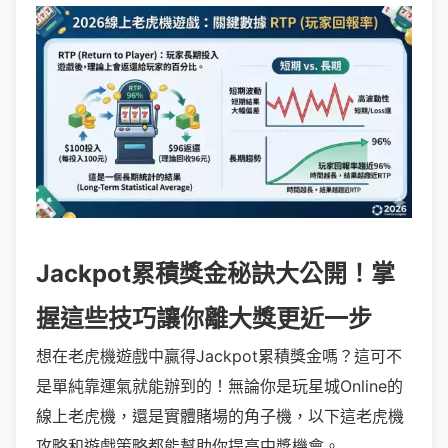
Jackpot累積獎金秘訣大公開！掌
握這些技巧讓你離大獎更近一步
想在老虎機遊戲中贏得Jackpot累積獎金嗎？這可不
是單純靠運氣就能辦到的！無論你是玩星城Online的
線上老虎機，還是實體賭場的角子機，以下這老虎機
攻略和遊戲策略都能幫助你提高中獎機會。