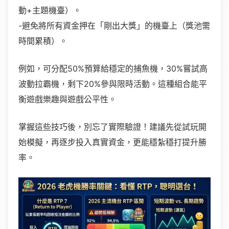
動+主題機臺）。
-避免將所有資金押在「剛出大獎」的機臺上（獎池需
時間累積）。
例如，可分配50%預算給穩定的捕魚機，30%嘗試高
波動拉霸機，剩下20%參與限時活動。這種組合能平
衡遊戲樂趣與遊戲公平性。
掌握這些技巧後，別忘了實際驗證！建議先從試玩開
始模擬，再逐步投入真實資金，更能穩紮穩打提升勝
率。