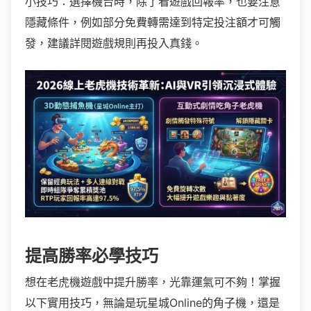
小技巧：選擇機台時，除了看遊戲回報率，也要注意
隱藏條件，例如部分免費轉需達到特定投注額才可觸
發，建議詳閱遊戲規則再投入真錢。
提高勝率必學技巧
想在老虎機遊戲中提升勝率，光靠運氣可不夠！掌握
以下實用技巧，無論是玩星城Online的角子機，還是